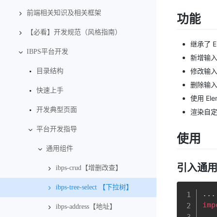
前端相关知识及相关框架
功能
【必看】开发规范（风格指南）
继承了 
IBPS平台开发
新增输
修改输
目录结构
删除输
快速上手
使用 E
开发典型页面
渲染自
平台开发指导
使用
通用组件
引入通用组
ibps-crud【增删改查】
ibps-tree-select 【下拉树】
..
imp
ibps-address【地址】
..
.
