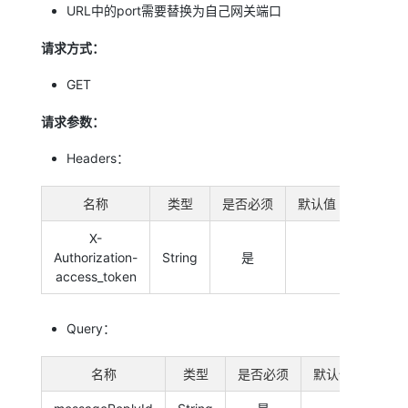
URL中的port需要替换为自己网关端口
请求方式：
GET
请求参数：
Headers：
名称
类型
是否必须
默认值
备注
X-
Authorization-
String
是
系统令
access_token
Query：
名称
类型
是否必须
默认值
备