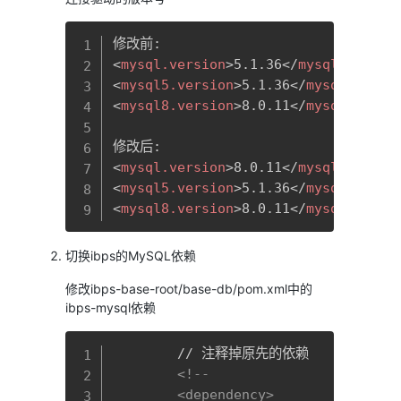
复制
<
mysql.version
>
5.1.36
</
mysql.versio
<
mysql5.version
>
5.1.36
</
mysql5.vers
<
mysql8.version
>
8.0.11
</
mysql8.vers
<
mysql.version
>
8.0.11
</
mysql.versio
<
mysql5.version
>
5.1.36
</
mysql5.vers
<
mysql8.version
>
8.0.11
</
mysql8.vers
切换ibps的MySQL依赖
修改ibps-base-root/base-db/pom.xml中的
ibps-mysql依赖
复制
        // 注释掉原先的依赖

<!--

        <dependency>
