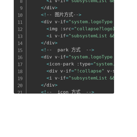
<
i v-if
=
"subsystemList && subsys
<
/div
>
<
!
-- 图片方式--
>
<
div v-if
=
"system.logoType ==='ima
<
img :src
=
"collapse?logoIconOnly
<
i v-if
=
"subsystemList && subsys
<
/div
>
<
!
--  park 方式  --
>
<
div v-if
=
"system.logoType ==='par
<
icon-park :type
=
"system.logo||'
<
div v-if
=
"!collapse"
 v-show
=
"!c
<
i v-if
=
"subsystemList && subsys
<
/div
>
<
!
--  icon 方式  --
>
<
div v-else 
class
=
"logo-group-icon
<
ibps-icon :name
=
"system.logo||'
<
div v-if
=
"!collapse"
 v-show
=
"!c
<
i v-if
=
"subsystemList && subsys
<
/div
>
<
/div
>