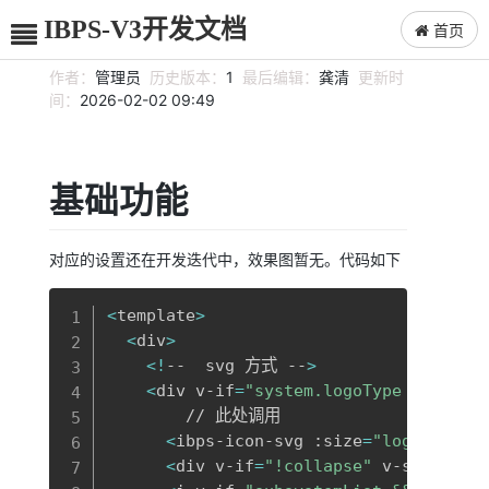
IBPS-V3开发文档
首页
作者：
管理员
历史版本：
1
最后编辑：
龚清
更新时
间：
2026-02-02 09:49
基础功能
对应的设置还在开发迭代中，效果图暂无。代码如下
复制
<
template
>
<
div
>
<
!
--  svg 方式 --
>
<
div v-if
=
"system.logoType ==='svg
        // 此处调用

<
ibps-icon-svg :size
=
"logoSize"
 
<
div v-if
=
"!collapse"
 v-show
=
"!c